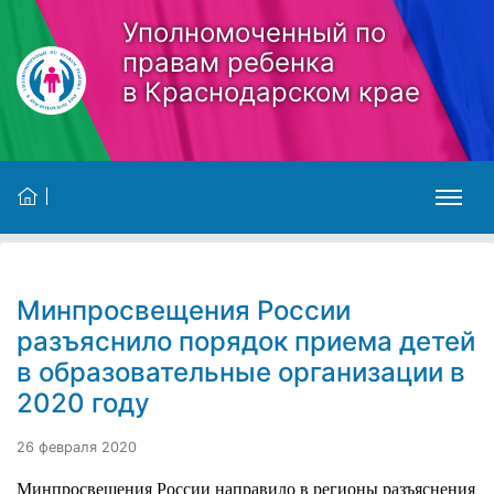
Skip to main content
Уполномоченный по
правам ребенка
в Краснодарском крае
Минпросвещения России
разъяснило порядок приема детей
в образовательные организации в
2020 году
26 февраля 2020
Минпросвещения России направило в регионы разъяснения