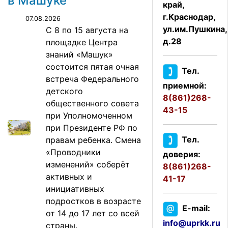
в Машуке
край,
г.Краснодар,
07.08.2026
ул.им.Пушкина,
С 8 по 15 августа на
д.28
площадке Центра
знаний «Машук»
состоится пятая очная
Тел.
встреча Федерального
приемной:
детского
8(861)268-
общественного совета
43-15
при Уполномоченном
при Президенте РФ по
Тел.
правам ребенка. Смена
«Проводники
доверия:
изменений» соберёт
8(861)268-
активных и
41-17
инициативных
подростков в возрасте
E-mail:
от 14 до 17 лет со всей
info@uprkk.ru
страны.