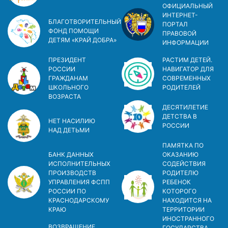
ОФИЦИАЛЬНЫЙ
ИНТЕРНЕТ-
БЛАГОТВОРИТЕЛЬНЫЙ
ПОРТАЛ
ФОНД ПОМОЩИ
ПРАВОВОЙ
ДЕТЯМ «КРАЙ ДОБРА»
ИНФОРМАЦИИ
ПРЕЗИДЕНТ
РАСТИМ ДЕТЕЙ.
РОССИИ
НАВИГАТОР ДЛЯ
ГРАЖДАНАМ
СОВРЕМЕННЫХ
ШКОЛЬНОГО
РОДИТЕЛЕЙ
ВОЗРАСТА
ДЕСЯТИЛЕТИЕ
ДЕТСТВА В
НЕТ НАСИЛИЮ
РОСCИИ
НАД ДЕТЬМИ
ПАМЯТКА ПО
БАНК ДАННЫХ
ОКАЗАНИЮ
ИСПОЛНИТЕЛЬНЫХ
СОДЕЙСТВИЯ
ПРОИЗВОДСТВ
РОДИТЕЛЮ
УПРАВЛЕНИЯ ФСПП
РЕБЕНОК
РОССИИ ПО
КОТОРОГО
КРАСНОДАРСКОМУ
НАХОДИТСЯ НА
КРАЮ
ТЕРРИТОРИИ
ИНОСТРАННОГО
ВОЗВРАЩЕНИЕ
ГОСУДАРСТВА