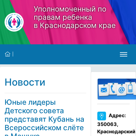
Skip to main content
Уполномоченный по
правам ребенка
в Краснодарском крае
Новости
Юные лидеры
Детского совета
Адрес:
представят Кубань на
350063,
Всероссийском слёте
Краснодарский