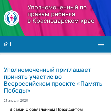
Skip to main content
Уполномоченный по
правам ребенка
в Краснодарском крае
Уполномоченный приглашает
принять участие во
Всероссийском проекте «Память
Победы»
21 апреля 2020
В связи с объявлением Президентом