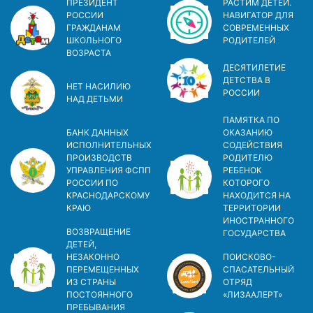
ПРЕЗИДЕНТ
РАСТИМ ДЕТЕЙ.
РОССИИ
НАВИГАТОР ДЛЯ
ГРАЖДАНАМ
СОВРЕМЕННЫХ
ШКОЛЬНОГО
РОДИТЕЛЕЙ
ВОЗРАСТА
ДЕСЯТИЛЕТИЕ
ДЕТСТВА В
НЕТ НАСИЛИЮ
РОСCИИ
НАД ДЕТЬМИ
ПАМЯТКА ПО
БАНК ДАННЫХ
ОКАЗАНИЮ
ИСПОЛНИТЕЛЬНЫХ
СОДЕЙСТВИЯ
ПРОИЗВОДСТВ
РОДИТЕЛЮ
УПРАВЛЕНИЯ ФСПП
РЕБЕНОК
РОССИИ ПО
КОТОРОГО
КРАСНОДАРСКОМУ
НАХОДИТСЯ НА
КРАЮ
ТЕРРИТОРИИ
ИНОСТРАННОГО
ВОЗВРАЩЕНИЕ
ГОСУДАРСТВА
ДЕТЕЙ,
НЕЗАКОННО
ПОИСКОВО-
ПЕРЕМЕЩЕННЫХ
СПАСАТЕЛЬНЫЙ
ИЗ СТРАНЫ
ОТРЯД
ПОСТОЯННОГО
«ЛИЗААЛЕРТ»
ПРЕБЫВАНИЯ