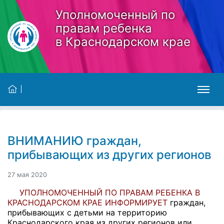
Skip to main content
Уполномоченный по
правам ребенка
в Краснодарском крае
ВНИМАНИЮ граждан,
прибывающих из других регионов
27 мая 2020
УПОЛНОМОЧЕННЫЙ ПО ПРАВАМ РЕБЕНКА В
КРАСНОДАРСКОМ КРАЕ ИНФОРМИРУЕТ
граждан,
прибывающих с детьми на территорию
Краснодарского края из других регионов или