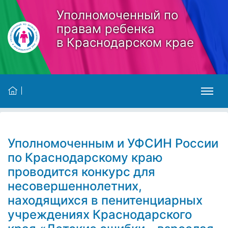
Skip to main content
Уполномоченный по
правам ребенка
в Краснодарском крае
Уполномоченным и УФСИН России
по Краснодарскому краю
проводится конкурс для
несовершеннолетних,
находящихся в пенитенциарных
учреждениях Краснодарского