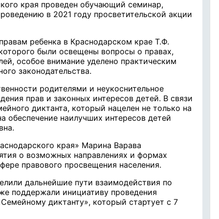
кого края проведен обучающий семинар,
проведению в 2021 году просветительской акции
правам ребенка в Краснодарском крае Т.Ф.
 которого были освещены вопросы о правах,
лей, особое внимание уделено практическим
ого законодательства.
ственности родителями и неукоснительное
дения прав и законных интересов детей. В связи
мейного диктанта, который нацелен не только на
на обеспечение наилучших интересов детей
вна.
аснодарского края» Марина Варава
ятия о возможных направлениях и формах
фере правового просвещения населения.
елили дальнейшие пути взаимодействия по
кже поддержали инициативу проведения
«Семейному диктанту», который стартует с 7