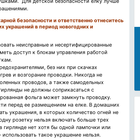
шками. Для детской безопасности ёлку лучше
рашениями.
арной безопасности и ответственно отнеситесь
их украшений в период новогодних и
зовать неисправные и несертифицированные
меть доступ к блокам управления работой
ткам.
едохранителями, без них при скачках
грев и возгорание проводки. Никогда не
голенных проводов, а также самодельных
 гирлянды не должны соприкасаться с
рованная фольга может замкнуть проводку.
ти перед ее размещением на елке. В домашних
ть украшения, в которых количество огней не
 одну розетку нельзя включать больше трех
 в гирлянде нет хотя бы одной лампочки или
 использовать такое украшение нельзя.