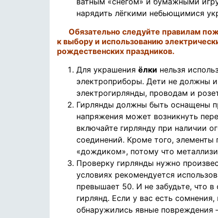
ватным «снегом» и бумажными игру
нарядить лёгкими небьющимися ук
Обязательно следуйте правилам пож
к выбору и использованию электрическ
рождественских праздников.
Для украшения
ёлки
нельзя исполь
электроприборы. Дети не должны и
электрогирлянды, проводам и розе
Гирлянды должны быть оснащены пр
напряжения может возникнуть пере
включайте гирлянду при наличии о
соединений. Кроме того, элементы
«дождиком», потому что металлизи
Проверку гирлянды нужно произвес
условиях рекомендуется использова
превышает 50. И не забудьте, что в
гирлянд. Если у вас есть сомнения,
обнаружились явные повреждения –