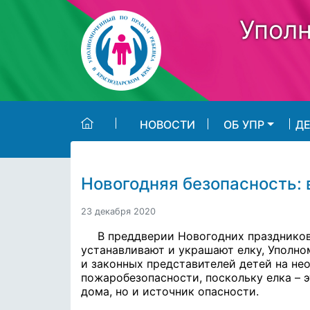
Skip to main content
Уполн
НОВОСТИ
ОБ УПР
Д
Новогодняя безопасность: 
23 декабря 2020
В преддверии Новогодних праздников
устанавливают и украшают елку, Уполн
и законных представителей детей на не
пожаробезопасности, поскольку елка – э
дома, но и источник опасности.