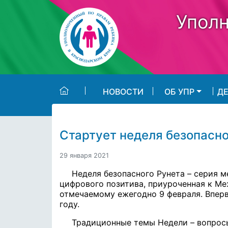
Skip to main content
Уполн
НОВОСТИ
ОБ УПР
Д
Стартует неделя безопасно
29 января 2021
Неделя безопасного Рунета – серия 
цифрового позитива, приуроченная к М
отмечаемому ежегодно 9 февраля.
Вперв
году.
Традиционные темы Недели – вопросы