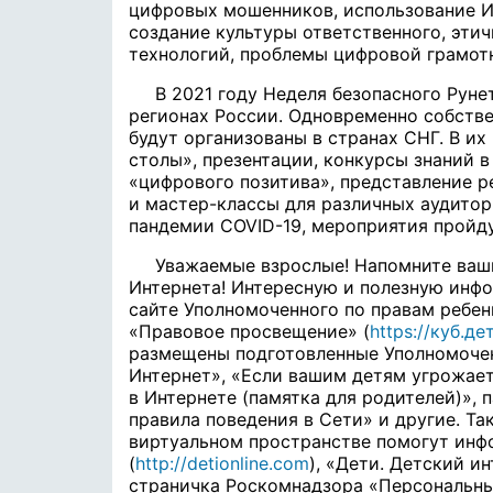
цифровых мошенников, использование И
создание культуры ответственного, эти
технологий, проблемы цифровой грамот
В 2021 году Неделя безопасного Рунет
регионах России. Одновременно собств
будут организованы в странах СНГ. В их
столы», презентации, конкурсы знаний в
«цифрового позитива», представление р
и мастер-классы для различных аудито
пандемии COVID-19, мероприятия пройду
Уважаемые взрослые! Напомните ваш
Интернета! Интересную и полезную инф
сайте Уполномоченного по правам ребен
«Правовое просвещение» (
https://куб.
размещены подготовленные Уполномоче
Интернет», «Если вашим детям угрожает
в Интернете (памятка для родителей)», 
правила поведения в Сети» и другие. Та
виртуальном пространстве помогут инф
(
http://detionline.com
), «Дети. Детский ин
страничка Роскомнадзора «Персональны