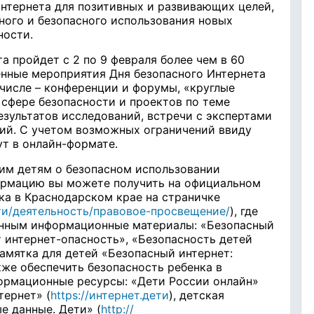
нтернета для позитивных и развивающих целей,
чного и безопасного использования новых
ности.
а пройдет с 2 по 9 февраля более чем в 60
енные мероприятия Дня безопасного Интернета
 числе – конференции и форумы, «круглые
 сфере безопасности и проектов по теме
езультатов исследований, встречи с экспертами
рий. С учетом возможных ограничений ввиду
т в онлайн-формате.
им детям о безопасном использовании
ормацию вы можете получить на официальном
ка в Краснодарском крае на страничке
дети/деятельность/правовое-просвещение/
), где
нным информационные материалы: «Безопасный
 интернет-опасность», «Безопасность детей
памятка для детей «Безопасный интернет:
кже обеспечить безопасность ребенка в
ормационные ресурсы: «Дети России онлайн»
тернет» (
https://интернет.дети
), детская
е данные. Дети» (
http://