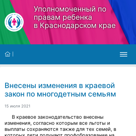
Skip to main content
Уполномоченный по
правам ребенка
в Краснодарском крае
Внесены изменения в краевой
закон по многодетным семьям
15 июля 2021
В краевое законодательство внесены
изменения, согласно которым все льготы и
выплаты сохраняются также для тех семей, в
которых дети получают профобразование на