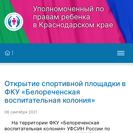
Skip to main content
Уполномоченный по
правам ребенка
в Краснодарском крае
Открытие спортивной площадки в
ФКУ «Белореченская
воспитательная колония»
06 сентября 2021
На территории ФКУ «Белореченская
воспитательная колония» УФСИН России по