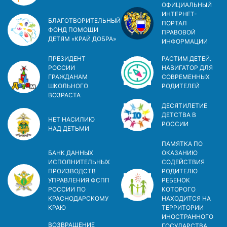
ОФИЦИАЛЬНЫЙ
ИНТЕРНЕТ-
БЛАГОТВОРИТЕЛЬНЫЙ
ПОРТАЛ
ФОНД ПОМОЩИ
ПРАВОВОЙ
ДЕТЯМ «КРАЙ ДОБРА»
ИНФОРМАЦИИ
ПРЕЗИДЕНТ
РАСТИМ ДЕТЕЙ.
РОССИИ
НАВИГАТОР ДЛЯ
ГРАЖДАНАМ
СОВРЕМЕННЫХ
ШКОЛЬНОГО
РОДИТЕЛЕЙ
ВОЗРАСТА
ДЕСЯТИЛЕТИЕ
ДЕТСТВА В
НЕТ НАСИЛИЮ
РОСCИИ
НАД ДЕТЬМИ
ПАМЯТКА ПО
БАНК ДАННЫХ
ОКАЗАНИЮ
ИСПОЛНИТЕЛЬНЫХ
СОДЕЙСТВИЯ
ПРОИЗВОДСТВ
РОДИТЕЛЮ
УПРАВЛЕНИЯ ФСПП
РЕБЕНОК
РОССИИ ПО
КОТОРОГО
КРАСНОДАРСКОМУ
НАХОДИТСЯ НА
КРАЮ
ТЕРРИТОРИИ
ИНОСТРАННОГО
ВОЗВРАЩЕНИЕ
ГОСУДАРСТВА