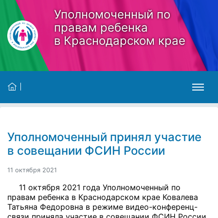
Skip to main content
Уполномоченный по
правам ребенка
в Краснодарском крае
Уполномоченный принял участие
в совещании ФСИН России
11 октября 2021
11 октября 2021 года Уполномоченный по
правам ребенка в Краснодарском крае Ковалева
Татьяна Федоровна в режиме видео-конференц-
связи приняла участие в совещании ФСИН России