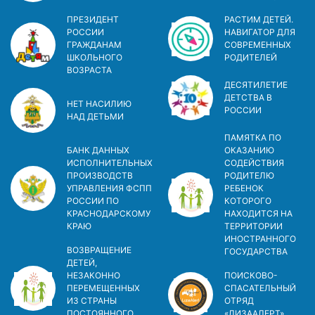
ПРЕЗИДЕНТ
РАСТИМ ДЕТЕЙ.
РОССИИ
НАВИГАТОР ДЛЯ
ГРАЖДАНАМ
СОВРЕМЕННЫХ
ШКОЛЬНОГО
РОДИТЕЛЕЙ
ВОЗРАСТА
ДЕСЯТИЛЕТИЕ
ДЕТСТВА В
НЕТ НАСИЛИЮ
РОСCИИ
НАД ДЕТЬМИ
ПАМЯТКА ПО
БАНК ДАННЫХ
ОКАЗАНИЮ
ИСПОЛНИТЕЛЬНЫХ
СОДЕЙСТВИЯ
ПРОИЗВОДСТВ
РОДИТЕЛЮ
УПРАВЛЕНИЯ ФСПП
РЕБЕНОК
РОССИИ ПО
КОТОРОГО
КРАСНОДАРСКОМУ
НАХОДИТСЯ НА
КРАЮ
ТЕРРИТОРИИ
ИНОСТРАННОГО
ВОЗВРАЩЕНИЕ
ГОСУДАРСТВА
ДЕТЕЙ,
НЕЗАКОННО
ПОИСКОВО-
ПЕРЕМЕЩЕННЫХ
СПАСАТЕЛЬНЫЙ
ИЗ СТРАНЫ
ОТРЯД
ПОСТОЯННОГО
«ЛИЗААЛЕРТ»