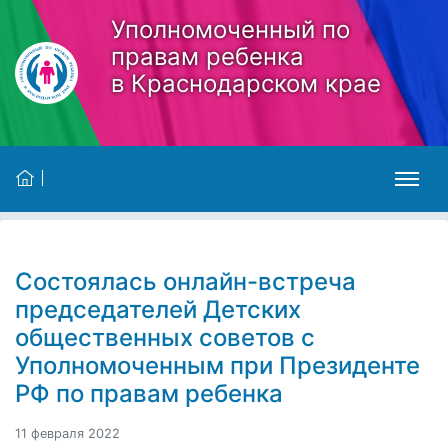
Skip to main content
Уполномоченный по
правам ребенка
в Краснодарском крае
Состоялась онлайн-встреча
председателей Детских
общественных советов с
Уполномоченным при Президенте
РФ по правам ребенка
11 февраля 2022