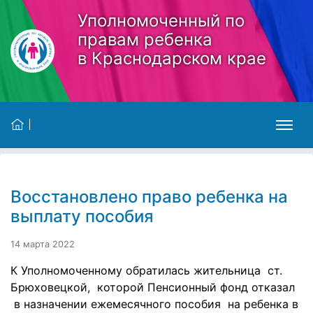
Skip to main content
Уполномоченный по
правам ребенка
в Краснодарском крае
Восстановлено право ребенка на
выплату пособия
14 марта 2022
К Уполномоченному обратилась жительница ст.
Брюховецкой, которой Пенсионный фонд отказал
в назначении ежемесячного пособия на ребенка в