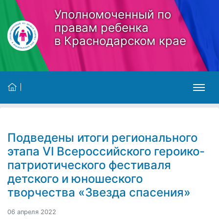
Skip to main content
Уполномоченный по
правам ребенка
в Краснодарском крае
Подведены итоги регионального
этапа VI Всероссийского героико-
патриотического фестиваля
детского и юношеского
творчества «Звезда спасения»
06 апреля 2022