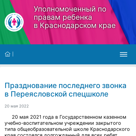
Skip to main content
Уполномоченный по
правам ребенка
в Краснодарском крае
Празднование последнего звонка
в Переясловской спецшколе
20 мая 2022
20 мая 2021 года в Государственном казенном
учебно-воспитательном учреждении закрытого
типа общеобразовательной школе Краснодарского
края состоялся долгожданный для всех ребят