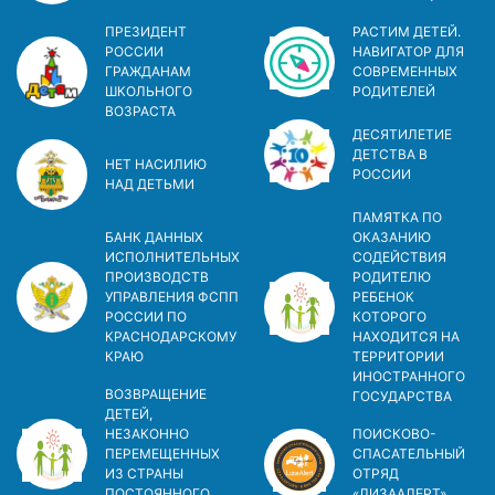
ПРЕЗИДЕНТ
РАСТИМ ДЕТЕЙ.
РОССИИ
НАВИГАТОР ДЛЯ
ГРАЖДАНАМ
СОВРЕМЕННЫХ
ШКОЛЬНОГО
РОДИТЕЛЕЙ
ВОЗРАСТА
ДЕСЯТИЛЕТИЕ
ДЕТСТВА В
НЕТ НАСИЛИЮ
РОСCИИ
НАД ДЕТЬМИ
ПАМЯТКА ПО
БАНК ДАННЫХ
ОКАЗАНИЮ
ИСПОЛНИТЕЛЬНЫХ
СОДЕЙСТВИЯ
ПРОИЗВОДСТВ
РОДИТЕЛЮ
УПРАВЛЕНИЯ ФСПП
РЕБЕНОК
РОССИИ ПО
КОТОРОГО
КРАСНОДАРСКОМУ
НАХОДИТСЯ НА
КРАЮ
ТЕРРИТОРИИ
ИНОСТРАННОГО
ВОЗВРАЩЕНИЕ
ГОСУДАРСТВА
ДЕТЕЙ,
НЕЗАКОННО
ПОИСКОВО-
ПЕРЕМЕЩЕННЫХ
СПАСАТЕЛЬНЫЙ
ИЗ СТРАНЫ
ОТРЯД
ПОСТОЯННОГО
«ЛИЗААЛЕРТ»