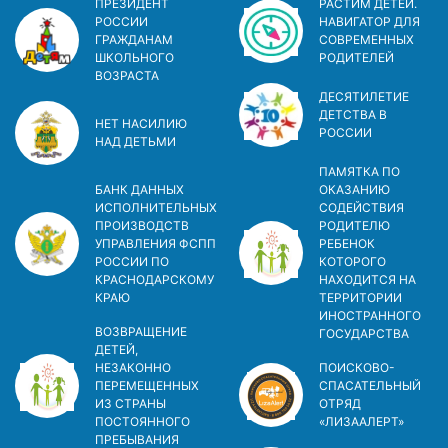
ПРЕЗИДЕНТ
РАСТИМ ДЕТЕЙ.
РОССИИ
НАВИГАТОР ДЛЯ
ГРАЖДАНАМ
СОВРЕМЕННЫХ
ШКОЛЬНОГО
РОДИТЕЛЕЙ
ВОЗРАСТА
ДЕСЯТИЛЕТИЕ
ДЕТСТВА В
НЕТ НАСИЛИЮ
РОСCИИ
НАД ДЕТЬМИ
ПАМЯТКА ПО
БАНК ДАННЫХ
ОКАЗАНИЮ
ИСПОЛНИТЕЛЬНЫХ
СОДЕЙСТВИЯ
ПРОИЗВОДСТВ
РОДИТЕЛЮ
УПРАВЛЕНИЯ ФСПП
РЕБЕНОК
РОССИИ ПО
КОТОРОГО
КРАСНОДАРСКОМУ
НАХОДИТСЯ НА
КРАЮ
ТЕРРИТОРИИ
ИНОСТРАННОГО
ВОЗВРАЩЕНИЕ
ГОСУДАРСТВА
ДЕТЕЙ,
НЕЗАКОННО
ПОИСКОВО-
ПЕРЕМЕЩЕННЫХ
СПАСАТЕЛЬНЫЙ
ИЗ СТРАНЫ
ОТРЯД
ПОСТОЯННОГО
«ЛИЗААЛЕРТ»
ПРЕБЫВАНИЯ