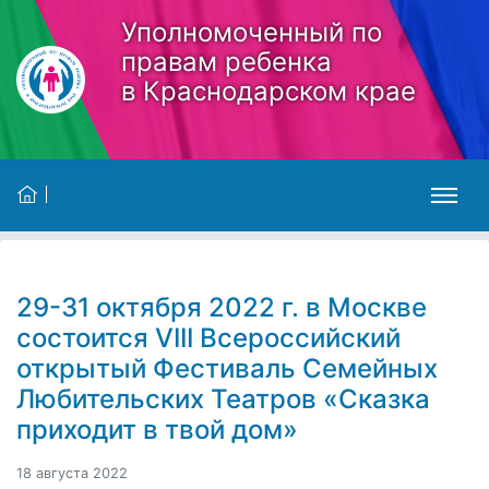
Skip to main content
Уполномоченный по
правам ребенка
в Краснодарском крае
29-31 октября 2022 г. в Москве
состоится VIII Всероссийский
открытый Фестиваль Семейных
Любительских Театров «Сказка
приходит в твой дом»
18 августа 2022