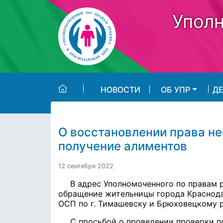
Skip to main content
Уполн
НОВОСТИ
ОБ УПР
Д
О восстановлении права н
получение алиментов
12 сентября 2022
В адрес Уполномоченного по правам 
обращение жительницы города Краснодар
ОСП по г. Тимашевску и Брюховецкому 
С просьбой о проведении проверки п