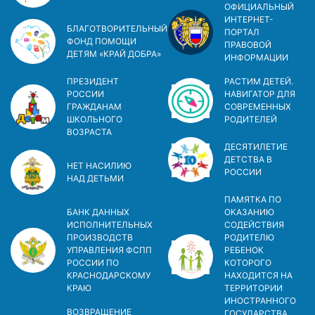
ОФИЦИАЛЬНЫЙ
ИНТЕРНЕТ-
БЛАГОТВОРИТЕЛЬНЫЙ
ПОРТАЛ
ФОНД ПОМОЩИ
ПРАВОВОЙ
ДЕТЯМ «КРАЙ ДОБРА»
ИНФОРМАЦИИ
ПРЕЗИДЕНТ
РАСТИМ ДЕТЕЙ.
РОССИИ
НАВИГАТОР ДЛЯ
ГРАЖДАНАМ
СОВРЕМЕННЫХ
ШКОЛЬНОГО
РОДИТЕЛЕЙ
ВОЗРАСТА
ДЕСЯТИЛЕТИЕ
ДЕТСТВА В
НЕТ НАСИЛИЮ
РОСCИИ
НАД ДЕТЬМИ
ПАМЯТКА ПО
БАНК ДАННЫХ
ОКАЗАНИЮ
ИСПОЛНИТЕЛЬНЫХ
СОДЕЙСТВИЯ
ПРОИЗВОДСТВ
РОДИТЕЛЮ
УПРАВЛЕНИЯ ФСПП
РЕБЕНОК
РОССИИ ПО
КОТОРОГО
КРАСНОДАРСКОМУ
НАХОДИТСЯ НА
КРАЮ
ТЕРРИТОРИИ
ИНОСТРАННОГО
ВОЗВРАЩЕНИЕ
ГОСУДАРСТВА