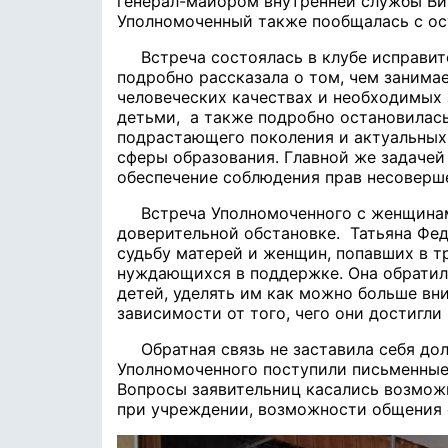
генерал-майором внутренней службы В
Уполномоченный также пообщалась с о
Встреча​ состоялась в клубе исправи
подробно рассказала о том, чем занимае
человеческих качествах и необходимых 
детьми, ​ а также подробно остановилас
подрастающего поколения и актуальных
сферы образования. Главной же задачей
обеспечение соблюдения прав несоверше
Встреча Уполномоченного с женщинам
доверительной обстановке. ​ Татьяна Ф
судьбу матерей и женщин, попавших в т
нуждающихся в поддержке. Она обратил
детей, уделять им как можно больше вн
зависимости от того, чего они достигли
Обратная связь не заставила себя дол
Уполномоченного поступили письменные
Вопросы заявительниц касались возмож
при учреждении, возможности общения 