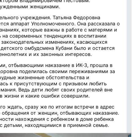
иктором Владимировичем Пестовым.
сужденными женщинами.
тельного учреждения. Татьяна Федоровна
тся​ аппарат Уполномоченного. Она рассказала о
знаниях, которые важны в работе с матерями и
ь на современных тенденциях в воспитании
 законодательных изменениях, касающихся
 детского омбудсмена Кубани было и остается
ннолетних и их законных интересов.
и, отбывающими наказание в ИК-3, прошла в
едоровна поделилась своими переживаниями за
рудные жизненные обстоятельства и
ась к присутствующим с призывом любить
имания. Ведь дети любят своих родителей вне
 в жизни и какие ошибки совершили.
го ждать, сразу же по итогам встречи в адрес
 обращения от женщин, отбывающих наказание.
ности нахождения с ребенком в доме ребенка
с детьми, находящимися в приемной семье.