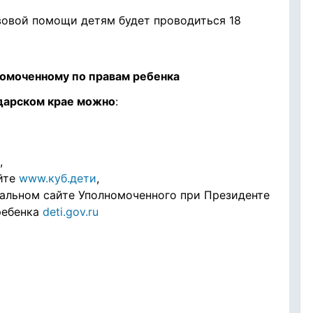
вовой помощи детям будет проводиться 18
номоченному по правам ребенка
дарском крае можно
:
,
йте
www.куб.дети
,
альном сайте Уполномоченного при Президенте
ребенка
deti.gov.ru