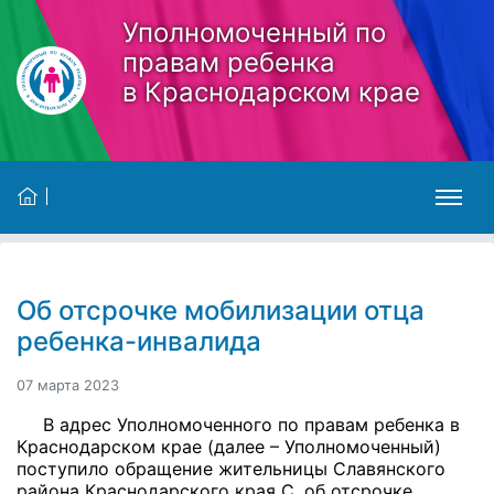
Skip to main content
Уполномоченный по
правам ребенка
в Краснодарском крае
Об отсрочке мобилизации отца
ребенка-инвалида
07 марта 2023
В адрес Уполномоченного по правам ребенка в
Краснодарском крае (далее – Уполномоченный)
поступило обращение жительницы Славянского
района Краснодарского края С. об отсрочке