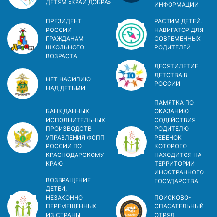
ДЕТЯМ «КРАЙ ДОБРА»
ИНФОРМАЦИИ
ПРЕЗИДЕНТ
РАСТИМ ДЕТЕЙ.
РОССИИ
НАВИГАТОР ДЛЯ
ГРАЖДАНАМ
СОВРЕМЕННЫХ
ШКОЛЬНОГО
РОДИТЕЛЕЙ
ВОЗРАСТА
ДЕСЯТИЛЕТИЕ
ДЕТСТВА В
НЕТ НАСИЛИЮ
РОСCИИ
НАД ДЕТЬМИ
ПАМЯТКА ПО
БАНК ДАННЫХ
ОКАЗАНИЮ
ИСПОЛНИТЕЛЬНЫХ
СОДЕЙСТВИЯ
ПРОИЗВОДСТВ
РОДИТЕЛЮ
УПРАВЛЕНИЯ ФСПП
РЕБЕНОК
РОССИИ ПО
КОТОРОГО
КРАСНОДАРСКОМУ
НАХОДИТСЯ НА
КРАЮ
ТЕРРИТОРИИ
ИНОСТРАННОГО
ВОЗВРАЩЕНИЕ
ГОСУДАРСТВА
ДЕТЕЙ,
НЕЗАКОННО
ПОИСКОВО-
ПЕРЕМЕЩЕННЫХ
СПАСАТЕЛЬНЫЙ
ИЗ СТРАНЫ
ОТРЯД