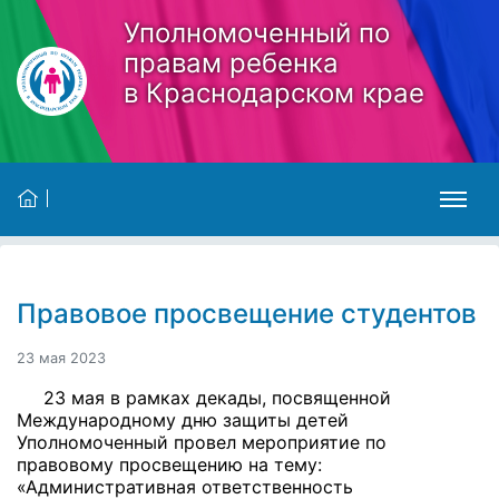
Skip to main content
Уполномоченный по
правам ребенка
в Краснодарском крае
Правовое просвещение студентов
23 мая 2023
23 мая в рамках декады, посвященной
Международному дню защиты детей
Уполномоченный провел мероприятие по
правовому просвещению на тему:
«Административная ответственность