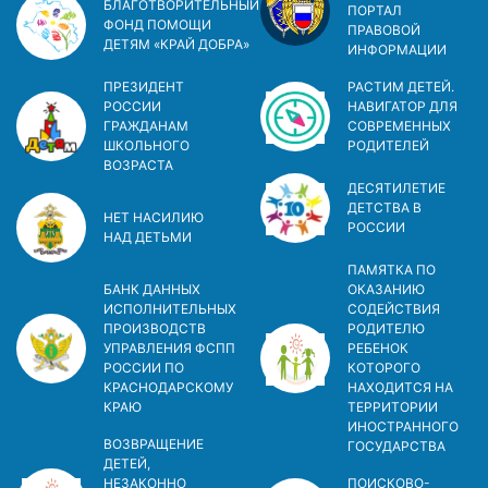
БЛАГОТВОРИТЕЛЬНЫЙ
ПОРТАЛ
ФОНД ПОМОЩИ
ПРАВОВОЙ
ДЕТЯМ «КРАЙ ДОБРА»
ИНФОРМАЦИИ
ПРЕЗИДЕНТ
РАСТИМ ДЕТЕЙ.
РОССИИ
НАВИГАТОР ДЛЯ
ГРАЖДАНАМ
СОВРЕМЕННЫХ
ШКОЛЬНОГО
РОДИТЕЛЕЙ
ВОЗРАСТА
ДЕСЯТИЛЕТИЕ
ДЕТСТВА В
НЕТ НАСИЛИЮ
РОСCИИ
НАД ДЕТЬМИ
ПАМЯТКА ПО
БАНК ДАННЫХ
ОКАЗАНИЮ
ИСПОЛНИТЕЛЬНЫХ
СОДЕЙСТВИЯ
ПРОИЗВОДСТВ
РОДИТЕЛЮ
УПРАВЛЕНИЯ ФСПП
РЕБЕНОК
РОССИИ ПО
КОТОРОГО
КРАСНОДАРСКОМУ
НАХОДИТСЯ НА
КРАЮ
ТЕРРИТОРИИ
ИНОСТРАННОГО
ВОЗВРАЩЕНИЕ
ГОСУДАРСТВА
ДЕТЕЙ,
НЕЗАКОННО
ПОИСКОВО-