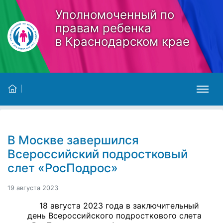
Skip to main content
Уполномоченный по
правам ребенка
в Краснодарском крае
В Москве завершился
Всероссийский подростковый
слет «РосПодрос»
19 августа 2023
18 августа 2023 года в заключительный
день Всероссийского подросткового слета