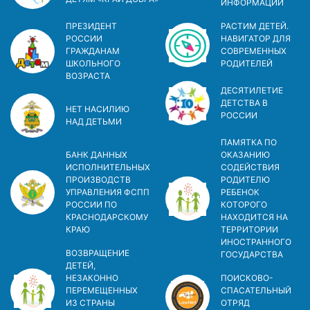
ИНФОРМАЦИИ
ПРЕЗИДЕНТ
РАСТИМ ДЕТЕЙ.
РОССИИ
НАВИГАТОР ДЛЯ
ГРАЖДАНАМ
СОВРЕМЕННЫХ
ШКОЛЬНОГО
РОДИТЕЛЕЙ
ВОЗРАСТА
ДЕСЯТИЛЕТИЕ
ДЕТСТВА В
НЕТ НАСИЛИЮ
РОСCИИ
НАД ДЕТЬМИ
ПАМЯТКА ПО
БАНК ДАННЫХ
ОКАЗАНИЮ
ИСПОЛНИТЕЛЬНЫХ
СОДЕЙСТВИЯ
ПРОИЗВОДСТВ
РОДИТЕЛЮ
УПРАВЛЕНИЯ ФСПП
РЕБЕНОК
РОССИИ ПО
КОТОРОГО
КРАСНОДАРСКОМУ
НАХОДИТСЯ НА
КРАЮ
ТЕРРИТОРИИ
ИНОСТРАННОГО
ВОЗВРАЩЕНИЕ
ГОСУДАРСТВА
ДЕТЕЙ,
НЕЗАКОННО
ПОИСКОВО-
ПЕРЕМЕЩЕННЫХ
СПАСАТЕЛЬНЫЙ
ИЗ СТРАНЫ
ОТРЯД