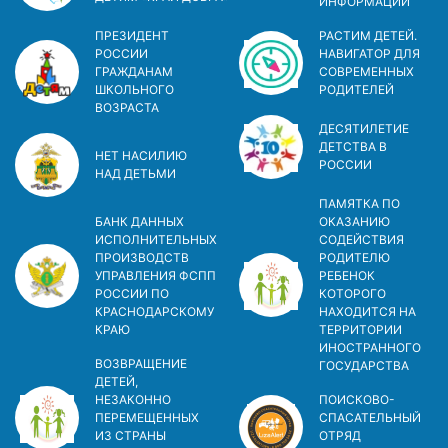
ИНФОРМАЦИИ
ПРЕЗИДЕНТ
РАСТИМ ДЕТЕЙ.
РОССИИ
НАВИГАТОР ДЛЯ
ГРАЖДАНАМ
СОВРЕМЕННЫХ
ШКОЛЬНОГО
РОДИТЕЛЕЙ
ВОЗРАСТА
ДЕСЯТИЛЕТИЕ
ДЕТСТВА В
НЕТ НАСИЛИЮ
РОСCИИ
НАД ДЕТЬМИ
ПАМЯТКА ПО
БАНК ДАННЫХ
ОКАЗАНИЮ
ИСПОЛНИТЕЛЬНЫХ
СОДЕЙСТВИЯ
ПРОИЗВОДСТВ
РОДИТЕЛЮ
УПРАВЛЕНИЯ ФСПП
РЕБЕНОК
РОССИИ ПО
КОТОРОГО
КРАСНОДАРСКОМУ
НАХОДИТСЯ НА
КРАЮ
ТЕРРИТОРИИ
ИНОСТРАННОГО
ВОЗВРАЩЕНИЕ
ГОСУДАРСТВА
ДЕТЕЙ,
НЕЗАКОННО
ПОИСКОВО-
ПЕРЕМЕЩЕННЫХ
СПАСАТЕЛЬНЫЙ
ИЗ СТРАНЫ
ОТРЯД