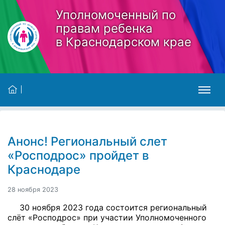
Skip to main content
Уполномоченный по
правам ребенка
в Краснодарском крае
Анонс! Региональный слет
«Росподрос» пройдет в
Краснодаре
28 ноября 2023
30 ноября 2023 года состоится региональный
слёт «Росподрос» при участии Уполномоченного