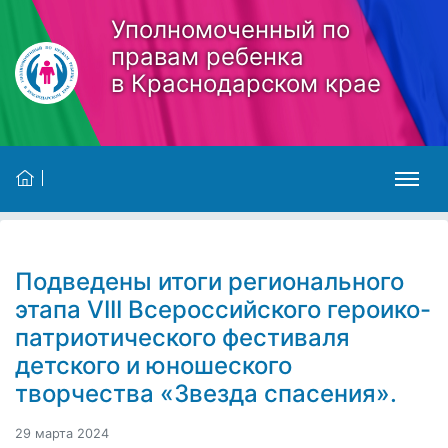
Skip to main content
Уполномоченный по
правам ребенка
в Краснодарском крае
Подведены итоги регионального
этапа VIII Всероссийского героико-
патриотического фестиваля
детского и юношеского
творчества «Звезда спасения».
29 марта 2024