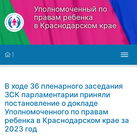
Skip to main content
Уполномоченный по
правам ребенка
в Краснодарском крае
В ходе 36 пленарного заседания
ЗСК парламентарии приняли
постановление о докладе
Уполномоченного по правам
ребенка в Краснодарском крае за
2023 год