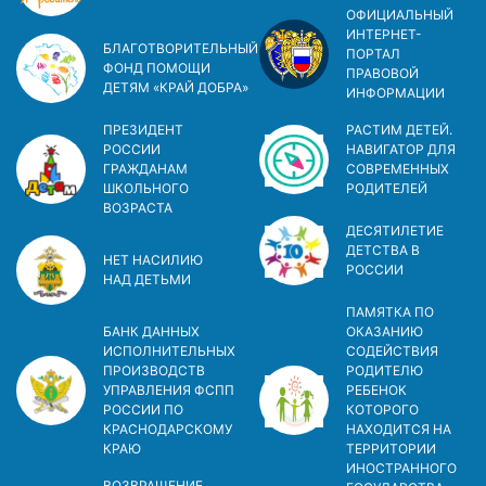
ОФИЦИАЛЬНЫЙ
ИНТЕРНЕТ-
БЛАГОТВОРИТЕЛЬНЫЙ
ПОРТАЛ
ФОНД ПОМОЩИ
ПРАВОВОЙ
ДЕТЯМ «КРАЙ ДОБРА»
ИНФОРМАЦИИ
ПРЕЗИДЕНТ
РАСТИМ ДЕТЕЙ.
РОССИИ
НАВИГАТОР ДЛЯ
ГРАЖДАНАМ
СОВРЕМЕННЫХ
ШКОЛЬНОГО
РОДИТЕЛЕЙ
ВОЗРАСТА
ДЕСЯТИЛЕТИЕ
ДЕТСТВА В
НЕТ НАСИЛИЮ
РОСCИИ
НАД ДЕТЬМИ
ПАМЯТКА ПО
БАНК ДАННЫХ
ОКАЗАНИЮ
ИСПОЛНИТЕЛЬНЫХ
СОДЕЙСТВИЯ
ПРОИЗВОДСТВ
РОДИТЕЛЮ
УПРАВЛЕНИЯ ФСПП
РЕБЕНОК
РОССИИ ПО
КОТОРОГО
КРАСНОДАРСКОМУ
НАХОДИТСЯ НА
КРАЮ
ТЕРРИТОРИИ
ИНОСТРАННОГО
ВОЗВРАЩЕНИЕ