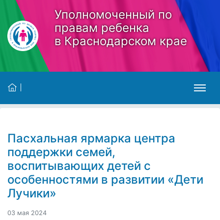
Skip to main content
Уполномоченный по
правам ребенка
в Краснодарском крае
Пасхальная ярмарка центра
поддержки семей,
воспитывающих детей с
особенностями в развитии «Дети
Лучики»
03 мая 2024