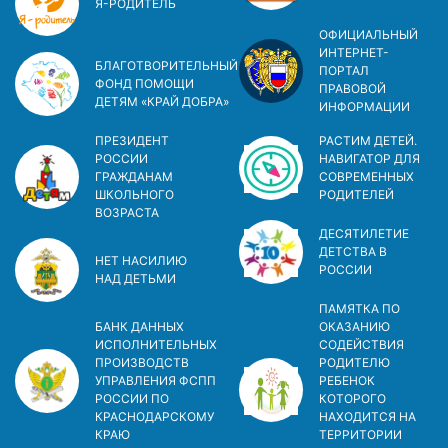
Я-РОДИТЕЛЬ
ОФИЦИАЛЬНЫЙ
ИНТЕРНЕТ-
БЛАГОТВОРИТЕЛЬНЫЙ
ПОРТАЛ
ФОНД ПОМОЩИ
ПРАВОВОЙ
ДЕТЯМ «КРАЙ ДОБРА»
ИНФОРМАЦИИ
ПРЕЗИДЕНТ
РАСТИМ ДЕТЕЙ.
РОССИИ
НАВИГАТОР ДЛЯ
ГРАЖДАНАМ
СОВРЕМЕННЫХ
ШКОЛЬНОГО
РОДИТЕЛЕЙ
ВОЗРАСТА
ДЕСЯТИЛЕТИЕ
ДЕТСТВА В
НЕТ НАСИЛИЮ
РОСCИИ
НАД ДЕТЬМИ
ПАМЯТКА ПО
БАНК ДАННЫХ
ОКАЗАНИЮ
ИСПОЛНИТЕЛЬНЫХ
СОДЕЙСТВИЯ
ПРОИЗВОДСТВ
РОДИТЕЛЮ
УПРАВЛЕНИЯ ФСПП
РЕБЕНОК
РОССИИ ПО
КОТОРОГО
КРАСНОДАРСКОМУ
НАХОДИТСЯ НА
КРАЮ
ТЕРРИТОРИИ