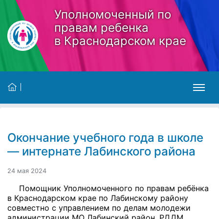
Skip to main content
Уполномоченный по
правам ребенка
в Краснодарском крае
Окончание учебного года в школе
— интернате Лабинского района
24 мая 2024
Помощник Уполномоченного по правам ребёнка
в Краснодарском крае по Лабинскому району
совместно с управлением по делам молодежи
администрации МО Лабинский район, РДДМ