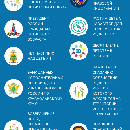
ФОНД ПОМОЩИ
ПРАВОВОЙ
ДЕТЯМ «КРАЙ ДОБРА»
ИНФОРМАЦИИ
ПРЕЗИДЕНТ
РАСТИМ ДЕТЕЙ.
РОССИИ
НАВИГАТОР ДЛЯ
ГРАЖДАНАМ
СОВРЕМЕННЫХ
ШКОЛЬНОГО
РОДИТЕЛЕЙ
ВОЗРАСТА
ДЕСЯТИЛЕТИЕ
ДЕТСТВА В
НЕТ НАСИЛИЮ
РОСCИИ
НАД ДЕТЬМИ
ПАМЯТКА ПО
БАНК ДАННЫХ
ОКАЗАНИЮ
ИСПОЛНИТЕЛЬНЫХ
СОДЕЙСТВИЯ
ПРОИЗВОДСТВ
РОДИТЕЛЮ
УПРАВЛЕНИЯ ФСПП
РЕБЕНОК
РОССИИ ПО
КОТОРОГО
КРАСНОДАРСКОМУ
НАХОДИТСЯ НА
КРАЮ
ТЕРРИТОРИИ
ИНОСТРАННОГО
ВОЗВРАЩЕНИЕ
ГОСУДАРСТВА
ДЕТЕЙ,
НЕЗАКОННО
ПОИСКОВО-
ПЕРЕМЕЩЕННЫХ
СПАСАТЕЛЬНЫЙ