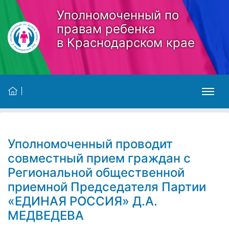
Skip to main content
Уполномоченный по
правам ребенка
в Краснодарском крае
Уполномоченный проводит
совместный прием граждан с
Региональной общественной
приемной Председателя Партии
«ЕДИНАЯ РОССИЯ» Д.А.
МЕДВЕДЕВА