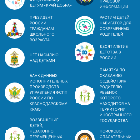
ПРАВОВОЙ
ДЕТЯМ «КРАЙ ДОБРА»
ИНФОРМАЦИИ
ПРЕЗИДЕНТ
РАСТИМ ДЕТЕЙ.
РОССИИ
НАВИГАТОР ДЛЯ
ГРАЖДАНАМ
СОВРЕМЕННЫХ
ШКОЛЬНОГО
РОДИТЕЛЕЙ
ВОЗРАСТА
ДЕСЯТИЛЕТИЕ
ДЕТСТВА В
НЕТ НАСИЛИЮ
РОСCИИ
НАД ДЕТЬМИ
ПАМЯТКА ПО
БАНК ДАННЫХ
ОКАЗАНИЮ
ИСПОЛНИТЕЛЬНЫХ
СОДЕЙСТВИЯ
ПРОИЗВОДСТВ
РОДИТЕЛЮ
УПРАВЛЕНИЯ ФСПП
РЕБЕНОК
РОССИИ ПО
КОТОРОГО
КРАСНОДАРСКОМУ
НАХОДИТСЯ НА
КРАЮ
ТЕРРИТОРИИ
ИНОСТРАННОГО
ВОЗВРАЩЕНИЕ
ГОСУДАРСТВА
ДЕТЕЙ,
НЕЗАКОННО
ПОИСКОВО-
ПЕРЕМЕЩЕННЫХ
СПАСАТЕЛЬНЫЙ