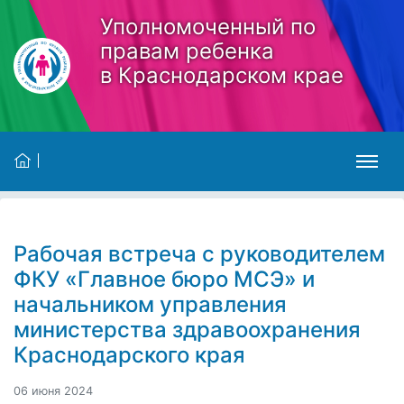
Skip to main content
Уполномоченный по
правам ребенка
в Краснодарском крае
Рабочая встреча с руководителем
ФКУ «Главное бюро МСЭ» и
начальником управления
министерства здравоохранения
Краснодарского края
06 июня 2024