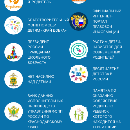
Я-РОДИТЕЛЬ
ОФИЦИАЛЬНЫЙ
ИНТЕРНЕТ-
БЛАГОТВОРИТЕЛЬНЫЙ
ПОРТАЛ
ФОНД ПОМОЩИ
ПРАВОВОЙ
ДЕТЯМ «КРАЙ ДОБРА»
ИНФОРМАЦИИ
ПРЕЗИДЕНТ
РАСТИМ ДЕТЕЙ.
РОССИИ
НАВИГАТОР ДЛЯ
ГРАЖДАНАМ
СОВРЕМЕННЫХ
ШКОЛЬНОГО
РОДИТЕЛЕЙ
ВОЗРАСТА
ДЕСЯТИЛЕТИЕ
ДЕТСТВА В
НЕТ НАСИЛИЮ
РОСCИИ
НАД ДЕТЬМИ
ПАМЯТКА ПО
БАНК ДАННЫХ
ОКАЗАНИЮ
ИСПОЛНИТЕЛЬНЫХ
СОДЕЙСТВИЯ
ПРОИЗВОДСТВ
РОДИТЕЛЮ
УПРАВЛЕНИЯ ФСПП
РЕБЕНОК
РОССИИ ПО
КОТОРОГО
КРАСНОДАРСКОМУ
НАХОДИТСЯ НА
КРАЮ
ТЕРРИТОРИИ