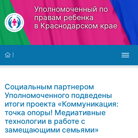
Skip to main content
Уполномоченный по
правам ребенка
в Краснодарском крае
Социальным партнером
Уполномоченного подведены
итоги проекта «Коммуникация:
точка опоры! Медиативные
технологии в работе с
замещающими семьями»