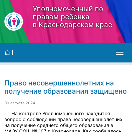
Skip to main content
Уполномоченный по
правам ребенка
в Краснодарском крае
Право несовершеннолетних на
получение образования защищено
09 августа 2024
На контроле Уполномоченного находится
вопрос о соблюдении права несовершеннолетних
на получение среднего общего образования в
МАОУ СОШ № 107 г. Краснодара.
Как сообщалось