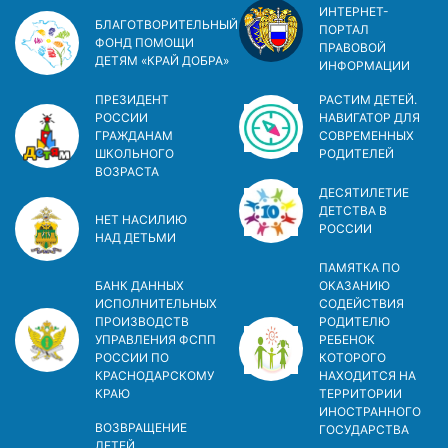
ИНТЕРНЕТ-
БЛАГОТВОРИТЕЛЬНЫЙ
ПОРТАЛ
ФОНД ПОМОЩИ
ПРАВОВОЙ
ДЕТЯМ «КРАЙ ДОБРА»
ИНФОРМАЦИИ
ПРЕЗИДЕНТ
РАСТИМ ДЕТЕЙ.
РОССИИ
НАВИГАТОР ДЛЯ
ГРАЖДАНАМ
СОВРЕМЕННЫХ
ШКОЛЬНОГО
РОДИТЕЛЕЙ
ВОЗРАСТА
ДЕСЯТИЛЕТИЕ
ДЕТСТВА В
НЕТ НАСИЛИЮ
РОСCИИ
НАД ДЕТЬМИ
ПАМЯТКА ПО
БАНК ДАННЫХ
ОКАЗАНИЮ
ИСПОЛНИТЕЛЬНЫХ
СОДЕЙСТВИЯ
ПРОИЗВОДСТВ
РОДИТЕЛЮ
УПРАВЛЕНИЯ ФСПП
РЕБЕНОК
РОССИИ ПО
КОТОРОГО
КРАСНОДАРСКОМУ
НАХОДИТСЯ НА
КРАЮ
ТЕРРИТОРИИ
ИНОСТРАННОГО
ВОЗВРАЩЕНИЕ
ГОСУДАРСТВА
ДЕТЕЙ,