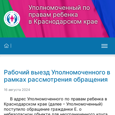
Skip to main content
Уполномоченный по
правам ребенка
в Краснодарском крае
Рабочий выезд Уполномоченного в
рамках рассмотрения обращения
16 августа 2024
В адрес Уполномоченного по правам ребенка в
Краснодарском крае (далее – Уполномоченный)
поступило обращение гражданки Е. о
небезопасном объекте для неограниченного круга