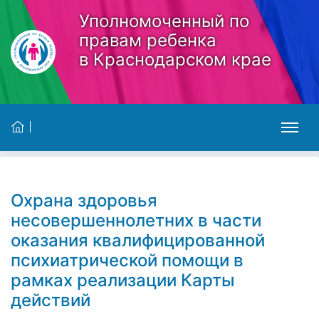
Skip to main content
Уполномоченный по
правам ребенка
в Краснодарском крае
Охрана здоровья
несовершеннолетних в части
оказания квалифицированной
психиатрической помощи в
рамках реализации Карты
действий