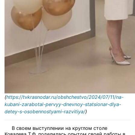
(
https://tvkrasnodar.ru/obshchestvo/2024/07/11/na-
kubani-zarabotal-pervyy-dnevnoy-statsionar-dlya-
detey-s-osobennostyami-razvitiya/
)
В своем выступлении на круглом столе
Ковалева Т.Ф. поделилась опытом своей работы в