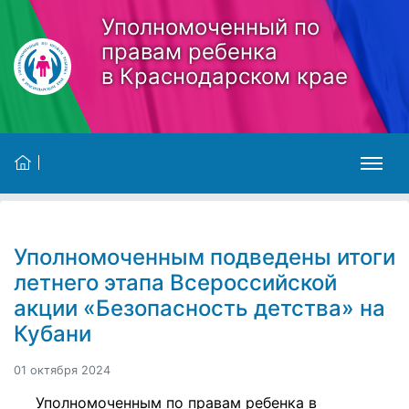
Skip to main content
Уполномоченный по
правам ребенка
в Краснодарском крае
Уполномоченным подведены итоги
летнего этапа Всероссийской
акции «Безопасность детства» на
Кубани
01 октября 2024
Уполномоченным по правам ребенка в