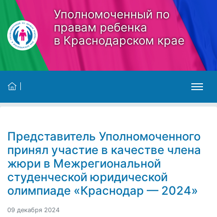
Skip to main content
Уполномоченный по
правам ребенка
в Краснодарском крае
Представитель Уполномоченного
принял участие в качестве члена
жюри в Межрегиональной
студенческой юридической
олимпиаде «Краснодар — 2024»
09 декабря 2024