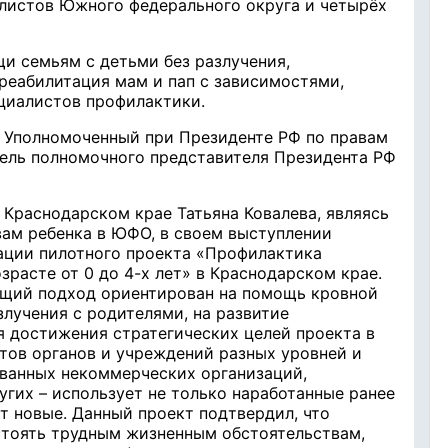
листов Южного федерального округа и четырёх
и семьям с детьми без разлучения,
 реабилитация мам и пап с зависимостями,
циалистов профилактики.
 Уполномоченный при Президенте РФ по правам
тель полномочного представителя Президента РФ
 Краснодарском крае Татьяна Ковалева, являясь
ам ребенка в ЮФО, в своем выступлении
ации пилотного проекта «Профилактика
зрасте от 0 до 4-х лет» в Краснодарском крае.
ющий подход ориентирован на помощь кровной
злучения с родителями, на развитие
 достижения стратегических целей проекта в
тов органов и учреждений разных уровней и
ованных некоммерческих организаций,
угих – использует не только наработанные ранее
т новые. Данный проект подтвердил, что
тоять трудным жизненным обстоятельствам,