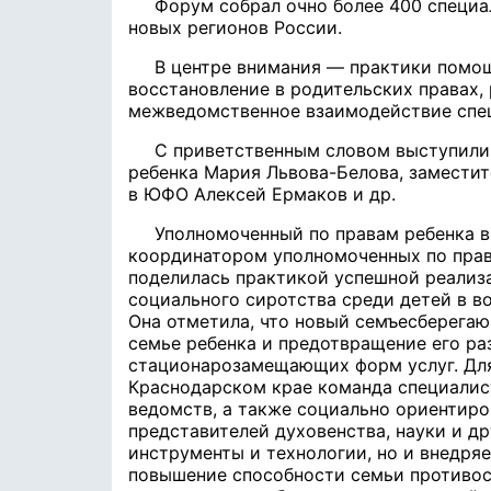
Форум собрал очно более 400 специа
новых регионов России.
В центре внимания — практики помощ
восстановление в родительских правах,
межведомственное взаимодействие спе
С приветственным словом выступили
ребенка Мария Львова-Белова, замести
в ЮФО Алексей Ермаков и др.
Уполномоченный по правам ребенка в
координатором уполномоченных по прав
поделилась практикой успешной реализ
социального сиротства среди детей в во
Она отметила, что новый семъесберега
семье ребенка и предотвращение его ра
стационарозамещающих форм услуг. Для
Краснодарском крае команда специалис
ведомств, а также социально ориентир
представителей духовенства, науки и др
инструменты и технологии, но и внедряе
повышение способности семьи противос