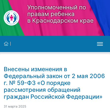
Skip to main content
Уполномоченный по
правам ребенка
в Краснодарском крае
Внесены изменения в
Федеральный закон от 2 мая 2006
г. № 59-ФЗ «О порядке
рассмотрения обращений
граждан Российской Федерации»
31 марта 2025