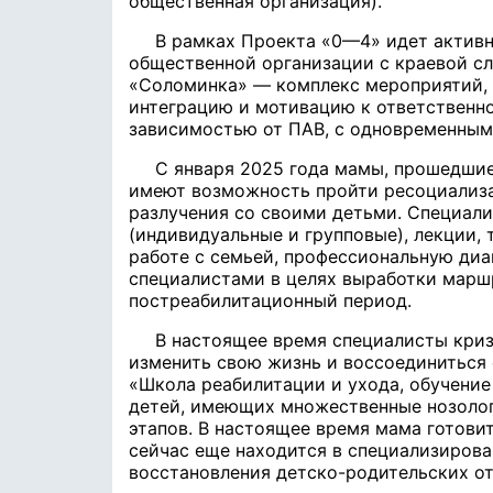
общественная организация).
В рамках Проекта «0—4» идет актив
общественной организации с краевой сл
«Соломинка» — комплекс мероприятий, 
интеграцию и мотивацию к ответственн
зависимостью от ПАВ, с одновременным
С января 2025 года мамы, прошедшие
имеют возможность пройти ресоциализа
разлучения со своими детьми. Специали
(индивидуальные и групповые), лекции, 
работе с семьей, профессиональную ди
специалистами в целях выработки марш
постреабилитационный период.
В настоящее время специалисты кри
изменить свою жизнь и воссоединиться 
«Школа реабилитации и ухода, обучение
детей, имеющих множественные нозолог
этапов. В настоящее время мама готови
сейчас еще находится в специализирова
восстановления детско-родительских о