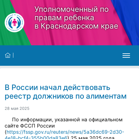
Skip to main content
Уполномоченный по
правам ребенка
в Краснодарском крае
В России начал действовать
реестр должников по алиментам
28 мая 2025
По информации, указанной на официальном
сайте ФССП России
(
https://fssp.gov.ru/reuters/news/5a36dc69-2d30-
4e18-bcf4-355b00da83e6
) 25 мая 2025 года