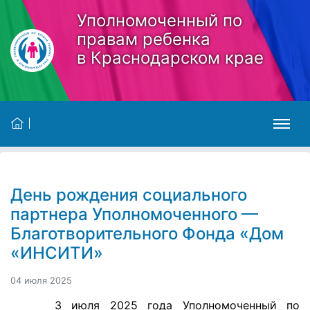
Skip to main content
Уполномоченный по
правам ребенка
в Краснодарском крае
День рождения социального
партнера Уполномоченного —
Благотворительного Фонда «Дом
«ИНСИТИ»
04 июля 2025
3 июля 2025 года Уполномоченный по