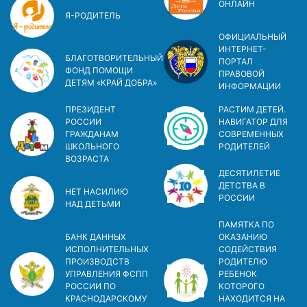
ОНЛАЙН
Я-РОДИТЕЛЬ
ОФИЦИАЛЬНЫЙ
ИНТЕРНЕТ-
БЛАГОТВОРИТЕЛЬНЫЙ
ПОРТАЛ
ФОНД ПОМОЩИ
ПРАВОВОЙ
ДЕТЯМ «КРАЙ ДОБРА»
ИНФОРМАЦИИ
ПРЕЗИДЕНТ
РАСТИМ ДЕТЕЙ.
РОССИИ
НАВИГАТОР ДЛЯ
ГРАЖДАНАМ
СОВРЕМЕННЫХ
ШКОЛЬНОГО
РОДИТЕЛЕЙ
ВОЗРАСТА
ДЕСЯТИЛЕТИЕ
ДЕТСТВА В
НЕТ НАСИЛИЮ
РОСCИИ
НАД ДЕТЬМИ
ПАМЯТКА ПО
БАНК ДАННЫХ
ОКАЗАНИЮ
ИСПОЛНИТЕЛЬНЫХ
СОДЕЙСТВИЯ
ПРОИЗВОДСТВ
РОДИТЕЛЮ
УПРАВЛЕНИЯ ФСПП
РЕБЕНОК
РОССИИ ПО
КОТОРОГО
КРАСНОДАРСКОМУ
НАХОДИТСЯ НА