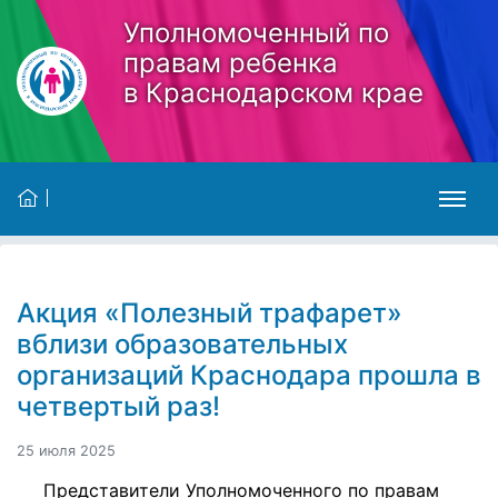
Skip to main content
Уполномоченный по
правам ребенка
в Краснодарском крае
Акция «Полезный трафарет»
вблизи образовательных
организаций Краснодара прошла в
четвертый раз!
25 июля 2025
Представители Уполномоченного по правам