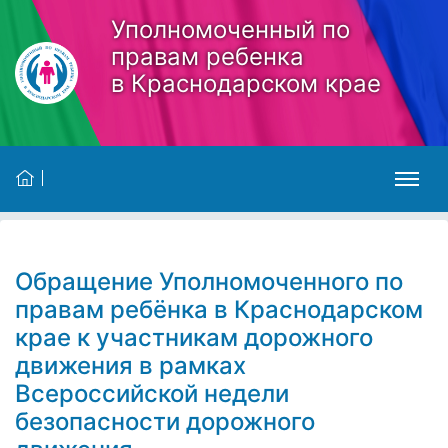
Skip to main content
Уполномоченный по
правам ребенка
в Краснодарском крае
Обращение Уполномоченного по
правам ребёнка в Краснодарском
крае к участникам дорожного
движения в рамках
Всероссийской недели
безопасности дорожного