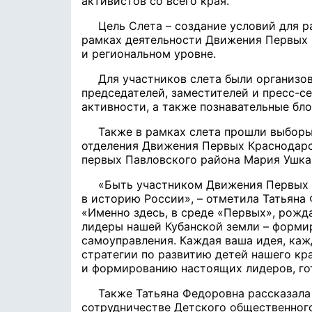
активистов со всего края.
Цель Слета – создание условий для 
рамках деятельности Движения Первых 
и региональном уровне.
Для участников слета были организо
председателей, заместителей и пресс-с
активности, а также познавательные бло
Также в рамках слета прошли выборы
отделения Движения Первых Краснодарс
первых Павловского района Мария Ушка
«Быть участником Движения Первых –
в историю России», – отметила Татьяна 
«Именно здесь, в среде «Первых», рожд
лидеры нашей Кубанской земли – форми
самоуправления. Каждая ваша идея, ка
стратегии по развитию детей нашего кр
и формированию настоящих лидеров, гот
Также Татьяна Федоровна рассказал
сотрудничестве Детского общественног