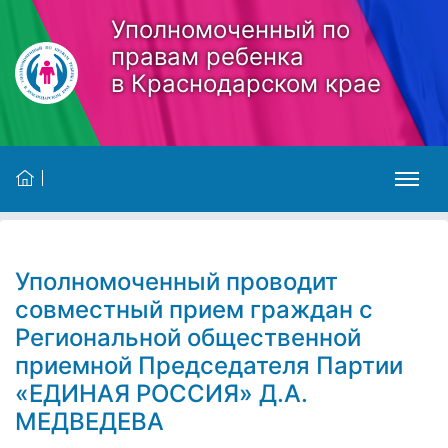
Skip to main content
Уполномоченный по
правам ребенка
в Краснодарском крае
Уполномоченный проводит
совместный прием граждан с
Региональной общественной
приемной Председателя Партии
«ЕДИНАЯ РОССИЯ» Д.А.
МЕДВЕДЕВА