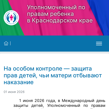
Skip to main content
Уполномоченный по
правам ребенка
в Краснодарском крае
На особом контроле — защита
прав детей, чьи матери отбывают
наказание
01 июня 2026
1 июня 2026 года, в Международный день
защиты детей, Уполномоченный по правам