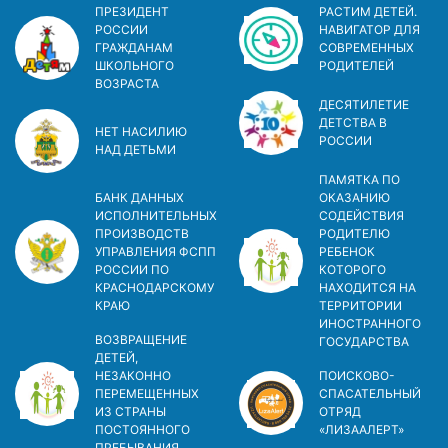
ПРЕЗИДЕНТ
РАСТИМ ДЕТЕЙ.
РОССИИ
НАВИГАТОР ДЛЯ
ГРАЖДАНАМ
СОВРЕМЕННЫХ
ШКОЛЬНОГО
РОДИТЕЛЕЙ
ВОЗРАСТА
ДЕСЯТИЛЕТИЕ
ДЕТСТВА В
НЕТ НАСИЛИЮ
РОСCИИ
НАД ДЕТЬМИ
ПАМЯТКА ПО
БАНК ДАННЫХ
ОКАЗАНИЮ
ИСПОЛНИТЕЛЬНЫХ
СОДЕЙСТВИЯ
ПРОИЗВОДСТВ
РОДИТЕЛЮ
УПРАВЛЕНИЯ ФСПП
РЕБЕНОК
РОССИИ ПО
КОТОРОГО
КРАСНОДАРСКОМУ
НАХОДИТСЯ НА
КРАЮ
ТЕРРИТОРИИ
ИНОСТРАННОГО
ВОЗВРАЩЕНИЕ
ГОСУДАРСТВА
ДЕТЕЙ,
НЕЗАКОННО
ПОИСКОВО-
ПЕРЕМЕЩЕННЫХ
СПАСАТЕЛЬНЫЙ
ИЗ СТРАНЫ
ОТРЯД
ПОСТОЯННОГО
«ЛИЗААЛЕРТ»
ПРЕБЫВАНИЯ