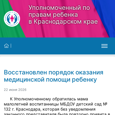
Skip to main content
Уполномоченный по
правам ребенка
в Краснодарском крае
Восстановлен порядок оказания
медицинской помощи ребенку
22 июня 2026
К Уполномоченному обратилась мама
малолетней воспитанницы МБДОУ детский сад №
132 г. Краснодара, которая без уведомления
законного представителя была повторно привита в